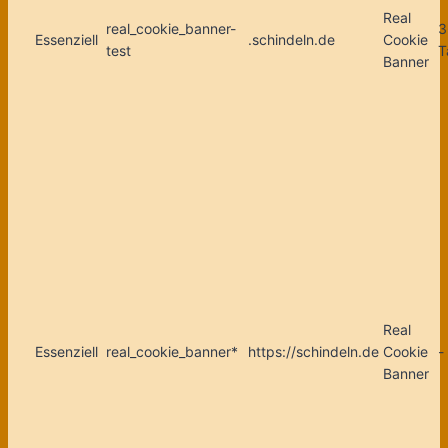
Real
real_cookie_banner-
3
Essenziell
.schindeln.de
Cookie
test
T
Banner
Real
Essenziell
real_cookie_banner*
https://schindeln.de
Cookie
-
Banner