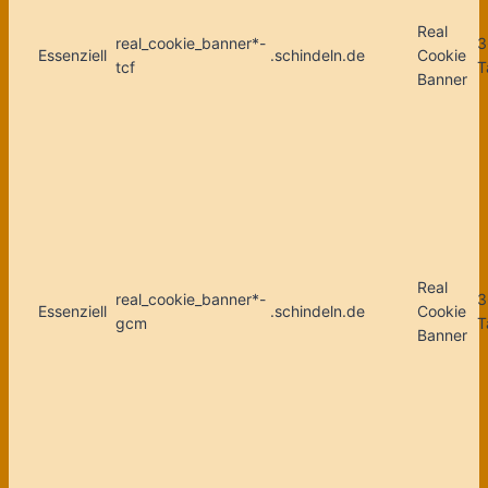
Real
real_cookie_banner*-
3
Essenziell
.schindeln.de
Cookie
tcf
T
Banner
Real
real_cookie_banner*-
3
Essenziell
.schindeln.de
Cookie
gcm
T
Banner