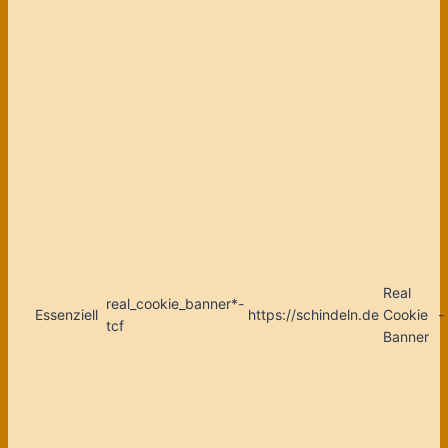
Real
real_cookie_banner*-
Essenziell
https://schindeln.de
Cookie
-
tcf
Banner