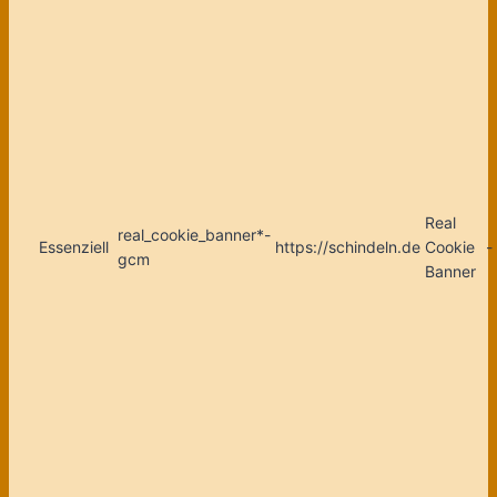
Real
real_cookie_banner*-
Essenziell
https://schindeln.de
Cookie
-
gcm
Banner