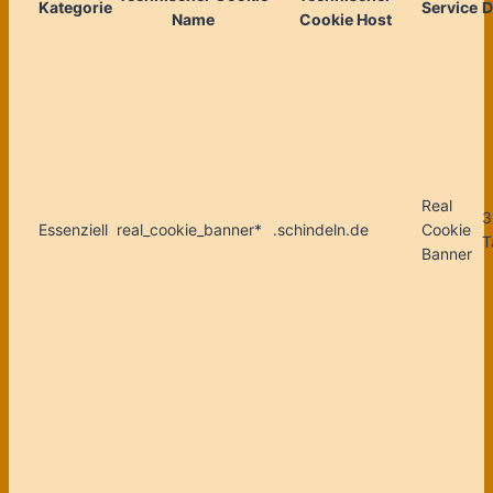
Kategorie
Service
D
Name
Cookie Host
Real
3
Essenziell
real_cookie_banner*
.schindeln.de
Cookie
T
Banner