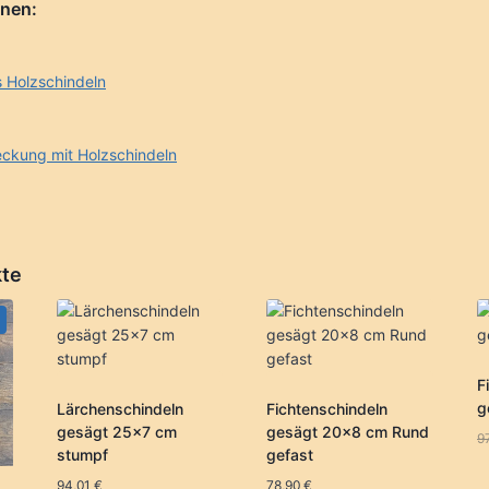
onen:
s Holzschindeln
ckung mit Holzschindeln
kte
F
g
Lärchenschindeln
Fichtenschindeln
gesägt 25×7 cm
gesägt 20×8 cm Rund
9
stumpf
gefast
94,01
€
78,90
€