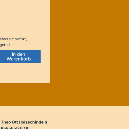
97,45 €
69,90 €.
eferzeit:
sofort,
agernd
In den
Warenkorb
Theo Ott Holzschindeln
Bahnhofstr.18