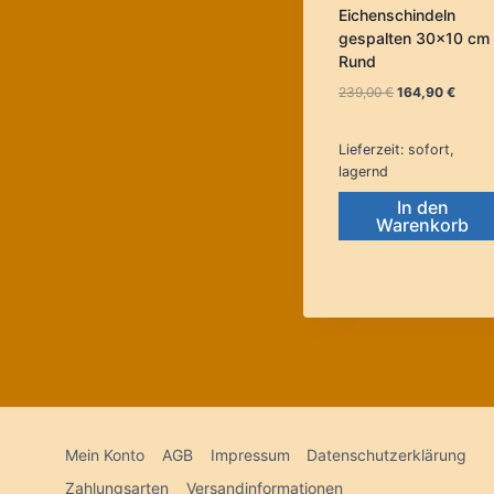
Eichenschindeln
gespalten 30×10 cm
Rund
Ursprünglicher
Aktuel
239,00
€
164,90
€
Preis
Preis
war:
ist:
Lieferzeit:
sofort,
239,00 €
164,90
lagernd
In den
Warenkorb
Mein Konto
AGB
Impressum
Datenschutzerklärung
Zahlungsarten
Versandinformationen