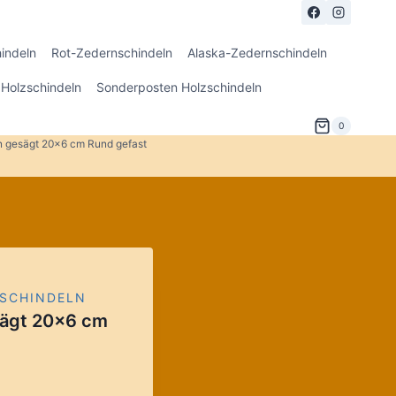
indeln
Rot-Zedernschindeln
Alaska-Zedernschindeln
Holzschindeln
Sonderposten Holzschindeln
0
n gesägt 20×6 cm Rund gefast
SCHINDELN
sägt 20×6 cm
r