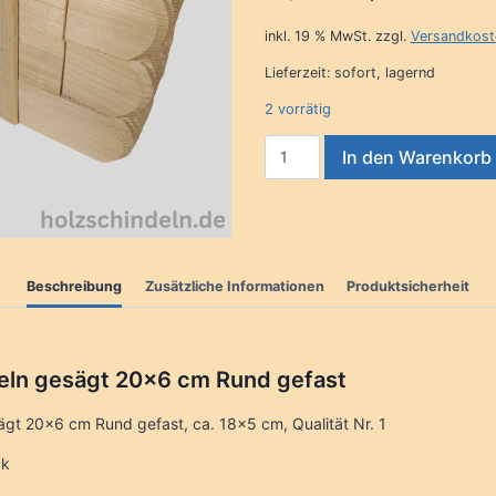
Preis
Preis
inkl. 19 % MwSt.
zzgl.
Versandkost
war:
ist:
Lieferzeit:
sofort, lagernd
49,90 €
34,90 €.
2 vorrätig
Fichtenschindeln
In den Warenkorb
gesägt
20x6
cm
Rund
gefast
Beschreibung
Zusätzliche Informationen
Produktsicherheit
Menge
eln gesägt 20×6 cm Rund gefast
ägt 20×6 cm Rund gefast, ca. 18×5 cm, Qualität Nr. 1
ck