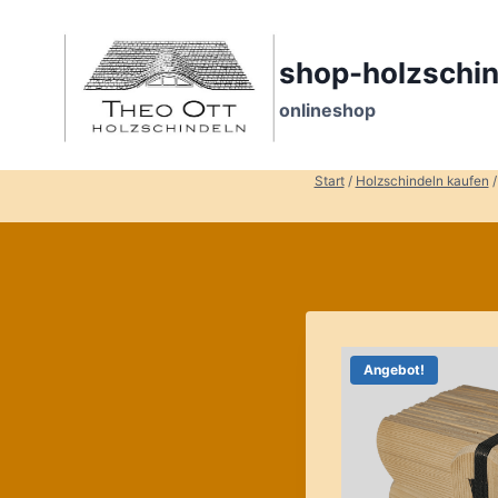
Zum
Inhalt
springen
shop-holzschin
onlineshop
Start
/
Holzschindeln kaufen
/
Angebot!