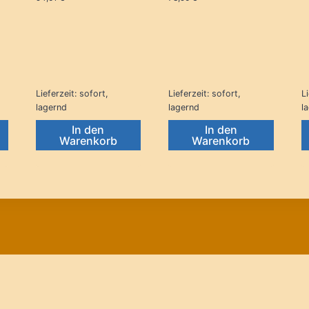
ler
Lieferzeit:
sofort,
Lieferzeit:
sofort,
Li
 €.
lagernd
lagernd
l
In den
In den
Warenkorb
Warenkorb