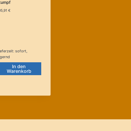
tumpf
05,91
€
eferzeit:
sofort,
agernd
In den
Warenkorb