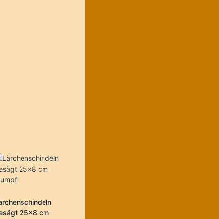
ärchenschindeln
esägt 25×8 cm