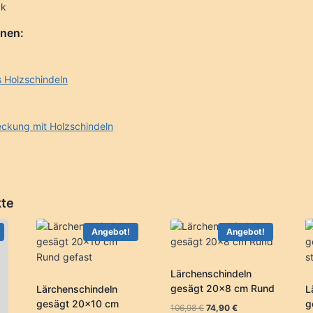
ck
onen:
s Holzschindeln
ckung mit Holzschindeln
kte
Angebot!
Angebot!
Lärchenschindeln
gesägt 20×8 cm Rund
Lärchenschindeln
L
gesägt 20×10 cm
g
Ursprünglicher
Aktueller
106,98
€
74,90
€