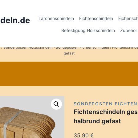
deln.de
Lärchenschindeln
Fichtenschindeln
Eichensch
Befestigung Holzschindeln
Zubehör 
n
/
Sonderposten Holzschindeln
/
Sondeposten Fichtenschindeln
/
Fichtenschinde
gefast
SONDEPOSTEN FICHTEN
Fichtenschindeln ge
halbrund gefast
35,90
€