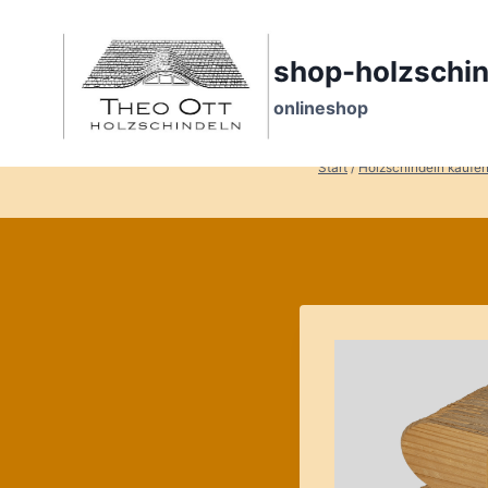
Zum
Inhalt
springen
shop-holzschin
onlineshop
Start
/
Holzschindeln kaufe