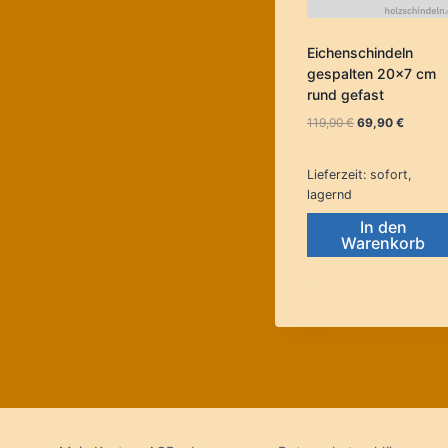
Eichenschindeln
gespalten 20×7 cm
rund gefast
Ursprünglicher
Aktuelle
119,90
€
69,90
€
Preis
Preis
war:
ist:
Lieferzeit:
sofort,
119,90 €
69,90 €.
lagernd
In den
Warenkorb