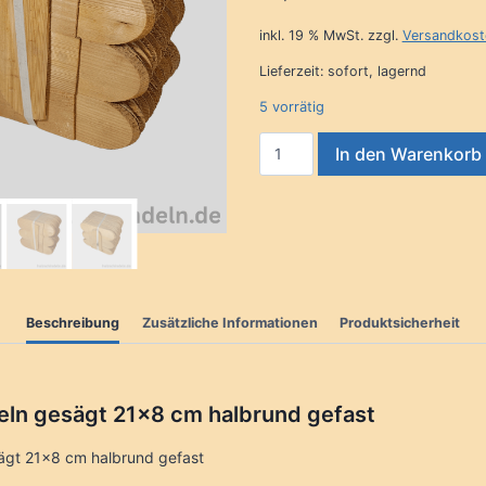
inkl. 19 % MwSt.
zzgl.
Versandkost
Lieferzeit:
sofort, lagernd
5 vorrätig
Fichtenschindeln
In den Warenkorb
gesägt
21x8
cm
halbrund
gefast
Menge
Beschreibung
Zusätzliche Informationen
Produktsicherheit
eln gesägt 21×8 cm halbrund gefast
ägt 21×8 cm halbrund gefast