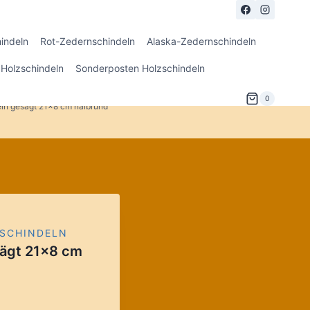
indeln
Rot-Zedernschindeln
Alaska-Zedernschindeln
Holzschindeln
Sonderposten Holzschindeln
0
ln gesägt 21×8 cm halbrund
SCHINDELN
sägt 21×8 cm