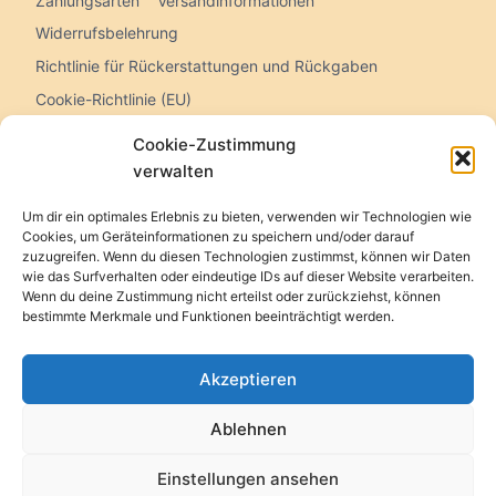
Zahlungsarten
Versandinformationen
Widerrufsbelehrung
Richtlinie für Rückerstattungen und Rückgaben
Cookie-Richtlinie (EU)
Cookie-Zustimmung
verwalten
Theo Ott Holzschindeln
Um dir ein optimales Erlebnis zu bieten, verwenden wir Technologien wie
Bahnhofstr.18
Cookies, um Geräteinformationen zu speichern und/oder darauf
zuzugreifen. Wenn du diesen Technologien zustimmst, können wir Daten
D - 83404 Ainring
wie das Surfverhalten oder eindeutige IDs auf dieser Website verarbeiten.
Tel. +49-8654-481880
Wenn du deine Zustimmung nicht erteilst oder zurückziehst, können
info@holzschindeln.de
bestimmte Merkmale und Funktionen beeinträchtigt werden.
Akzeptieren
Ablehnen
© 2026 shop-holzschindeln.de
Einstellungen ansehen