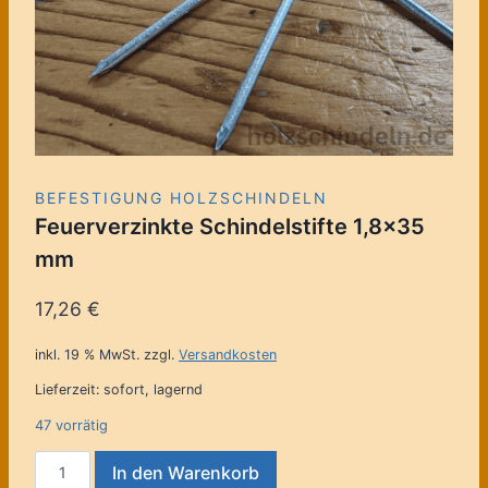
BEFESTIGUNG HOLZSCHINDELN
Feuerverzinkte Schindelstifte 1,8×35
mm
17,26
€
inkl. 19 % MwSt.
zzgl.
Versandkosten
Lieferzeit:
sofort, lagernd
47 vorrätig
Feuerverzinkte
In den Warenkorb
Schindelstifte