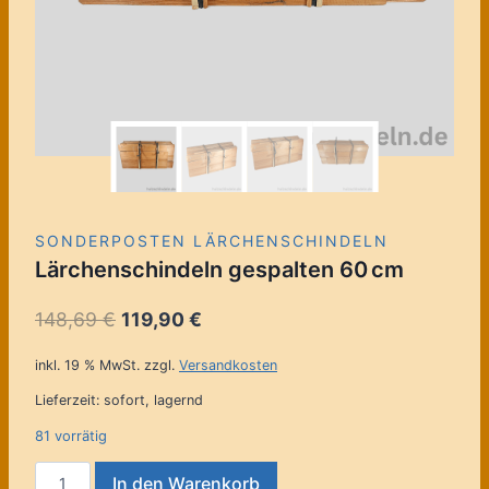
SONDERPOSTEN LÄRCHENSCHINDELN
Lärchenschindeln gespalten 60 cm
Ursprünglicher
Aktueller
148,69
€
119,90
€
Preis
Preis
inkl. 19 % MwSt.
zzgl.
Versandkosten
war:
ist:
Lieferzeit:
sofort, lagernd
148,69 €
119,90 €.
81 vorrätig
Lärchenschindeln
In den Warenkorb