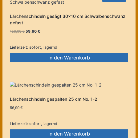
Lärchenschindeln gesägt 30×10 cm Schwalbenschwanz
gefast
Ursprünglicher
Aktueller
159,00
€
59,60
€
Preis
Preis
war:
ist:
Lieferzeit:
sofort, lagernd
159,00 €
59,60 €.
In den Warenkorb
Lärchenschindeln gespalten 25 cm No. 1-2
56,90
€
Lieferzeit:
sofort, lagernd
In den Warenkorb