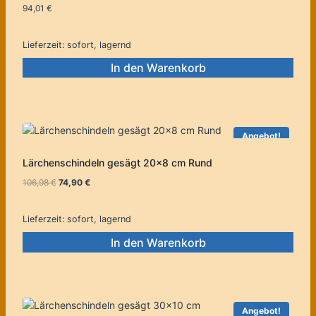
94,01
€
Lieferzeit:
sofort, lagernd
In den Warenkorb
Angebot!
Lärchenschindeln gesägt 20×8 cm Rund
Ursprünglicher
Aktueller
106,98
€
74,90
€
Preis
Preis
war:
ist:
Lieferzeit:
sofort, lagernd
106,98 €
74,90 €.
In den Warenkorb
Angebot!