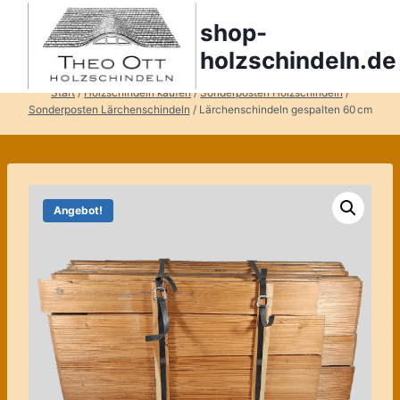
Zum
shop-
Inhalt
springen
holzschindeln.de
Start
/
Holzschindeln kaufen
/
Sonderposten Holzschindeln
/
Sonderposten Lärchenschindeln
/
Lärchenschindeln gespalten 60 cm
Angebot!