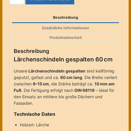
gespalten
60 cm
Menge
Beschreibung
Zusätzliche Informationen
Produktsicherheit
Beschreibung
Lärchenschindeln gespalten 60 cm
Unsere
Lärchenschindeln gespalten
sind keilförmig
geputzt, gefast und ca.
60
cm lang
. Die Breite variiert
zwischen
6–15 cm
, die Stärke beträgt ca.
10 mm am
Fuß
. Die Fertigung erfolgt nach
DIN 68119
– ideal für
den Einsatz an mittlere bis große Dächern und
Fassaden.
Technische Daten
Holzart: Lärche