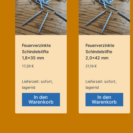
Feuerverzinkte
Feuerverzinkte
Schindelstifte
Schindelstifte
1,8×35 mm
2,0×42 mm
17,26
€
21,19
€
Lieferzeit:
sofort,
Lieferzeit:
sofort,
lagernd
lagernd
In den
In den
Warenkorb
Warenkorb