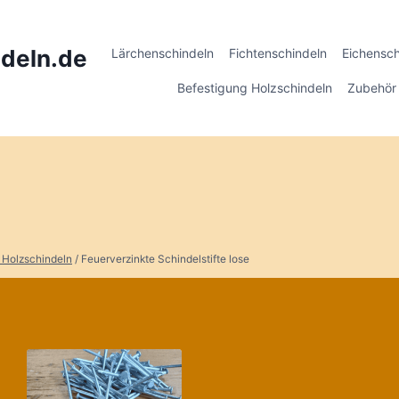
deln.de
Lärchenschindeln
Fichtenschindeln
Eichensch
Befestigung Holzschindeln
Zubehör 
 Holzschindeln
/
Feuerverzinkte Schindelstifte lose