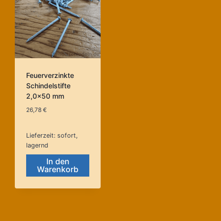
Feuerverzinkte
Schindelstifte
2,0×50 mm
26,78
€
Lieferzeit:
sofort,
lagernd
In den
Warenkorb