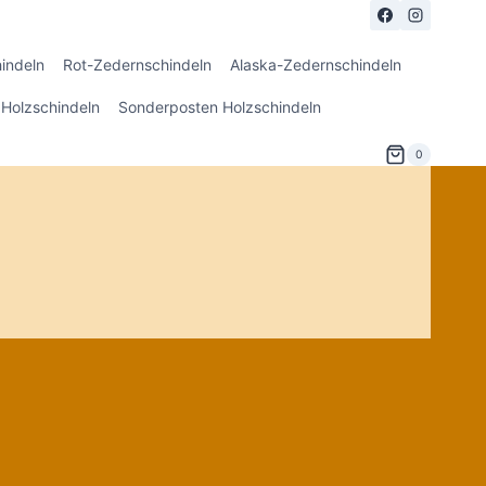
indeln
Rot-Zedernschindeln
Alaska-Zedernschindeln
Holzschindeln
Sonderposten Holzschindeln
0